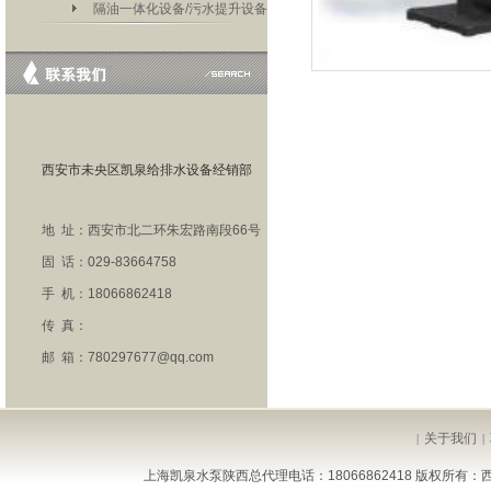
隔油一体化设备/污水提升设备
西安市未央区凯泉给排水设备经销部
地 址：西安市北二环朱宏路南段66号
固 话：029-83664758
手 机：18066862418
传 真：
邮 箱：780297677@qq.com
关于我们
|
|
上海凯泉水泵陕西总代理电话：18066862418 版权所