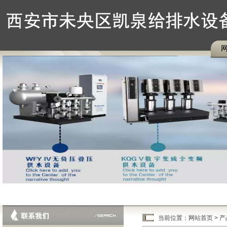
当前位置：
网站首页
>
产