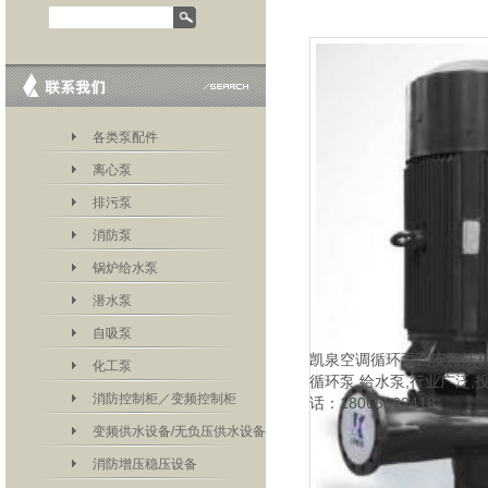
各类泵配件
离心泵
排污泵
消防泵
锅炉给水泵
潜水泵
自吸泵
凯泉空调循环泵西安雅沃
化工泵
循环泵,给水泵,行业广泛
消防控制柜／变频控制柜
话：18066862418
变频供水设备/无负压供水设备
消防增压稳压设备