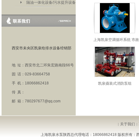
隔油一体化设备/污水提升设备
上海凯泉空调循环系统 市
西安市未央区凯泉给排水设备经销部
地 址：西安市北二环朱宏路南段66号
固 话：029-83664758
手 机：18066862418
凯泉撬装式消防泵组
传 真：
邮 箱：780297677@qq.com
关于我们
|
|
上海凯泉水泵陕西总代理电话：18066862418 版权所