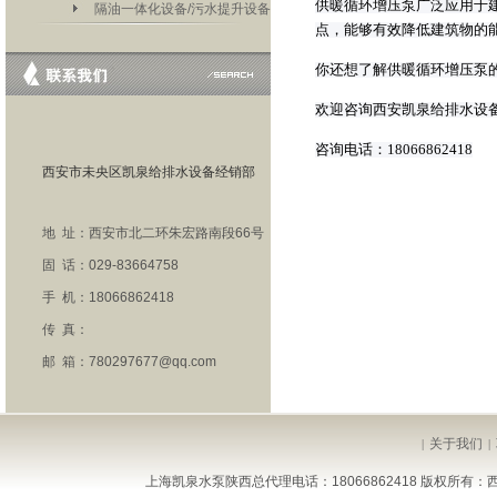
供暖循环增压泵广泛应用于
隔油一体化设备/污水提升设备
点，能够有效降低建筑物的
你还想了解供暖循环增压泵
欢迎咨询西安凯泉给排水设
咨询电话：
18066862418
西安市未央区凯泉给排水设备经销部
地 址：西安市北二环朱宏路南段66号
固 话：029-83664758
手 机：18066862418
传 真：
邮 箱：780297677@qq.com
关于我们
|
|
上海凯泉水泵陕西总代理电话：18066862418 版权所