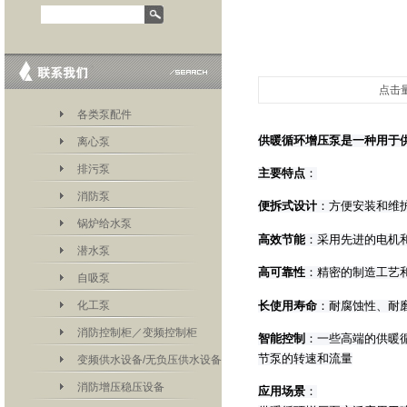
点击量
各类泵配件
供暖循环增压泵是一种用于
离心泵
排污泵
主要特点
‌：
消防泵
便拆式设计
‌：方便安装和维
锅炉给水泵
高效节能
‌：采用先进的电机
潜水泵
高可靠性
‌：精密的制造工艺
自吸泵
化工泵
长使用寿命
‌：耐腐蚀性、
消防控制柜／变频控制柜
智能控制
‌：一些高端的供
节泵的转速和流量‌
变频供水设备/无负压供水设备
消防增压稳压设备
应用场景
‌：